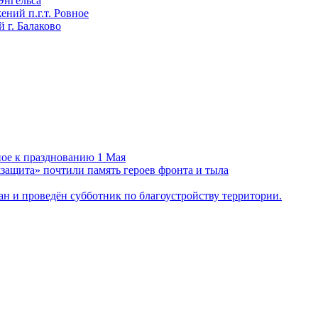
Энгельса
ний п.г.т. Ровное
 г. Балаково
ное к празднованию 1 Мая
ащита» почтили память героев фронта и тыла
н и проведён субботник по благоустройству территории.