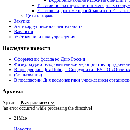
Водопонижающие насосные станции г. 
Участок по эксплуатации инженерных сооруже
Участок гидроинженерной защиты п. Сазанлей
Цели и задачи
Закупки
Антикоррупционная деятельность
Вакансии
Учётная политика учреждения
Последние новости
Оформление фасада ко Дню России
Физкультурно-оздоровительное мероприятие, приурочен
В преддверии Дня Победы Сотрудники ГБУ СО «Облинжз
(без названия)
В преддверии Дня космонавтики учреждением организова
Архивы
Архивы
[an error occurred while processing the directive]
21
Мар
Новости