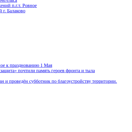
Энгельса
ний п.г.т. Ровное
 г. Балаково
ное к празднованию 1 Мая
ащита» почтили память героев фронта и тыла
н и проведён субботник по благоустройству территории.