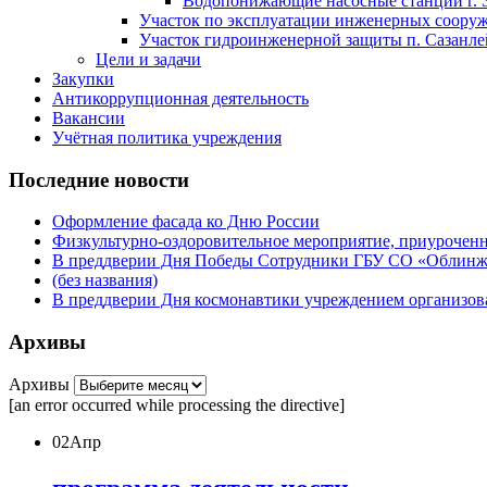
Водопонижающие насосные станции г. 
Участок по эксплуатации инженерных сооруже
Участок гидроинженерной защиты п. Сазанлей
Цели и задачи
Закупки
Антикоррупционная деятельность
Вакансии
Учётная политика учреждения
Последние новости
Оформление фасада ко Дню России
Физкультурно-оздоровительное мероприятие, приурочен
В преддверии Дня Победы Сотрудники ГБУ СО «Облинжз
(без названия)
В преддверии Дня космонавтики учреждением организова
Архивы
Архивы
[an error occurred while processing the directive]
02
Апр