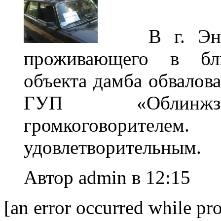
В г. Энгел
проживающего в бли
объекта дамба обвалов
ГУП «Облинжза
громкоговорителе
удовлетворительным.
Автор admin в 12:15
[an error occurred while pro