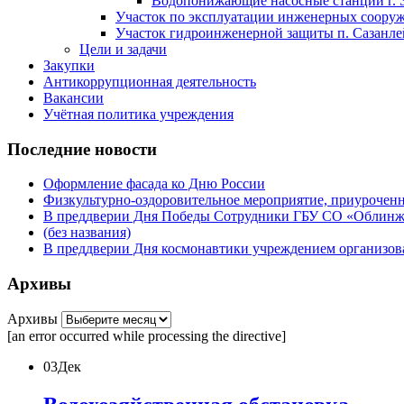
Водопонижающие насосные станции г. 
Участок по эксплуатации инженерных сооруже
Участок гидроинженерной защиты п. Сазанлей
Цели и задачи
Закупки
Антикоррупционная деятельность
Вакансии
Учётная политика учреждения
Последние новости
Оформление фасада ко Дню России
Физкультурно-оздоровительное мероприятие, приурочен
В преддверии Дня Победы Сотрудники ГБУ СО «Облинжз
(без названия)
В преддверии Дня космонавтики учреждением организова
Архивы
Архивы
[an error occurred while processing the directive]
03
Дек