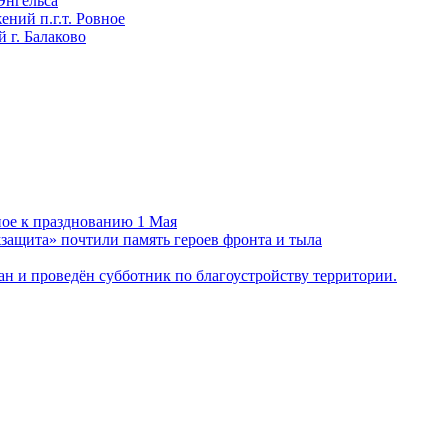
Энгельса
ний п.г.т. Ровное
 г. Балаково
ное к празднованию 1 Мая
ащита» почтили память героев фронта и тыла
н и проведён субботник по благоустройству территории.