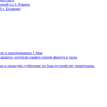
Энгельса
ний п.г.т. Ровное
 г. Балаково
ное к празднованию 1 Мая
ащита» почтили память героев фронта и тыла
н и проведён субботник по благоустройству территории.