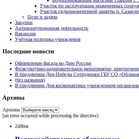
Водопонижающие насосные станции г. 
Участок по эксплуатации инженерных сооруже
Участок гидроинженерной защиты п. Сазанлей
Цели и задачи
Закупки
Антикоррупционная деятельность
Вакансии
Учётная политика учреждения
Последние новости
Оформление фасада ко Дню России
Физкультурно-оздоровительное мероприятие, приурочен
В преддверии Дня Победы Сотрудники ГБУ СО «Облинжз
(без названия)
В преддверии Дня космонавтики учреждением организова
Архивы
Архивы
[an error occurred while processing the directive]
24
Янв