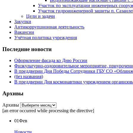
Водопонижающие насосные станции г. 
Участок по эксплуатации инженерных сооруже
Участок гидроинженерной защиты п. Сазанлей
Цели и задачи
Закупки
Антикоррупционная деятельность
Вакансии
Учётная политика учреждения
Последние новости
Оформление фасада ко Дню России
Физкультурно-оздоровительное мероприятие, приурочен
В преддверии Дня Победы Сотрудники ГБУ СО «Облинжз
(без названия)
В преддверии Дня космонавтики учреждением организова
Архивы
Архивы
[an error occurred while processing the directive]
01
Фев
Новости