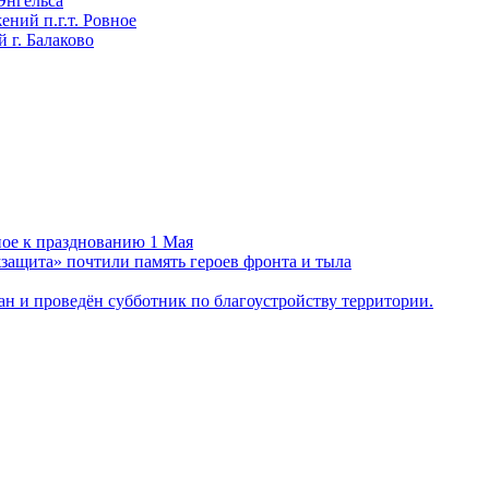
Энгельса
ний п.г.т. Ровное
 г. Балаково
ное к празднованию 1 Мая
ащита» почтили память героев фронта и тыла
н и проведён субботник по благоустройству территории.