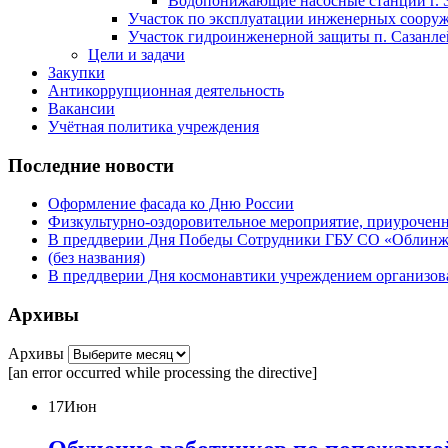
Водопонижающие насосные станции г. 
Участок по эксплуатации инженерных сооруже
Участок гидроинженерной защиты п. Сазанлей
Цели и задачи
Закупки
Антикоррупционная деятельность
Вакансии
Учётная политика учреждения
Последние новости
Оформление фасада ко Дню России
Физкультурно-оздоровительное мероприятие, приурочен
В преддверии Дня Победы Сотрудники ГБУ СО «Облинжз
(без названия)
В преддверии Дня космонавтики учреждением организова
Архивы
Архивы
[an error occurred while processing the directive]
17
Июн