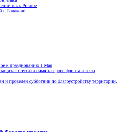
Энгельса
ний п.г.т. Ровное
 г. Балаково
ное к празднованию 1 Мая
ащита» почтили память героев фронта и тыла
н и проведён субботник по благоустройству территории.