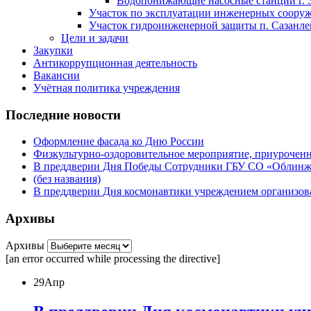
Водопонижающие насосные станции г. 
Участок по эксплуатации инженерных сооруже
Участок гидроинженерной защиты п. Сазанлей
Цели и задачи
Закупки
Антикоррупционная деятельность
Вакансии
Учётная политика учреждения
Последние новости
Оформление фасада ко Дню России
Физкультурно-оздоровительное мероприятие, приурочен
В преддверии Дня Победы Сотрудники ГБУ СО «Облинжз
(без названия)
В преддверии Дня космонавтики учреждением организова
Архивы
Архивы
[an error occurred while processing the directive]
29
Апр