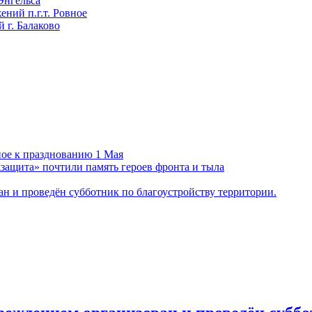
Энгельса
ний п.г.т. Ровное
 г. Балаково
ное к празднованию 1 Мая
ащита» почтили память героев фронта и тыла
н и проведён субботник по благоустройству территории.