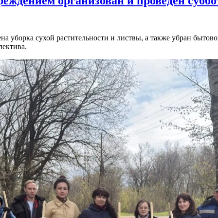
еждением организован и проведён суббот
на уборка сухой растительности и листвы, а также убран быто
лектива.