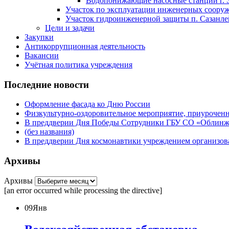
Водопонижающие насосные станции г. 
Участок по эксплуатации инженерных сооруже
Участок гидроинженерной защиты п. Сазанлей
Цели и задачи
Закупки
Антикоррупционная деятельность
Вакансии
Учётная политика учреждения
Последние новости
Оформление фасада ко Дню России
Физкультурно-оздоровительное мероприятие, приурочен
В преддверии Дня Победы Сотрудники ГБУ СО «Облинжз
(без названия)
В преддверии Дня космонавтики учреждением организова
Архивы
Архивы
[an error occurred while processing the directive]
09
Янв