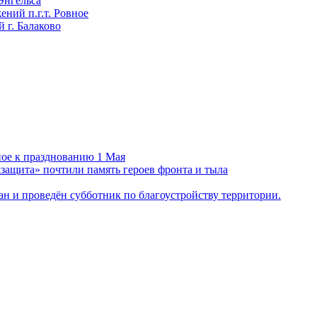
Энгельса
ний п.г.т. Ровное
 г. Балаково
ное к празднованию 1 Мая
ащита» почтили память героев фронта и тыла
н и проведён субботник по благоустройству территории.