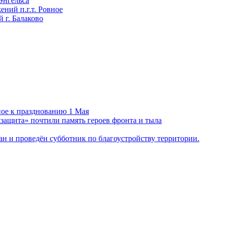
Энгельса
ний п.г.т. Ровное
 г. Балаково
ное к празднованию 1 Мая
ащита» почтили память героев фронта и тыла
н и проведён субботник по благоустройству территории.