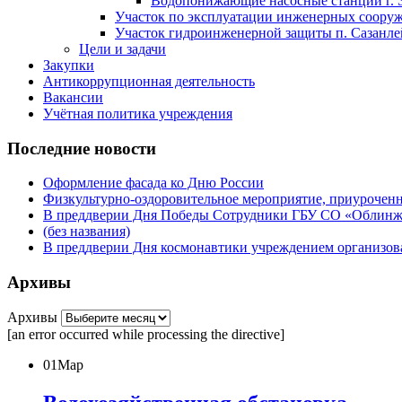
Водопонижающие насосные станции г. 
Участок по эксплуатации инженерных сооруже
Участок гидроинженерной защиты п. Сазанлей
Цели и задачи
Закупки
Антикоррупционная деятельность
Вакансии
Учётная политика учреждения
Последние новости
Оформление фасада ко Дню России
Физкультурно-оздоровительное мероприятие, приурочен
В преддверии Дня Победы Сотрудники ГБУ СО «Облинжз
(без названия)
В преддверии Дня космонавтики учреждением организова
Архивы
Архивы
[an error occurred while processing the directive]
01
Мар