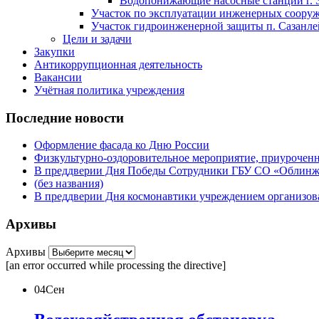
Водопонижающие насосные станции г. 
Участок по эксплуатации инженерных сооруже
Участок гидроинженерной защиты п. Сазанлей
Цели и задачи
Закупки
Антикоррупционная деятельность
Вакансии
Учётная политика учреждения
Последние новости
Оформление фасада ко Дню России
Физкультурно-оздоровительное мероприятие, приурочен
В преддверии Дня Победы Сотрудники ГБУ СО «Облинжз
(без названия)
В преддверии Дня космонавтики учреждением организова
Архивы
Архивы
[an error occurred while processing the directive]
04
Сен