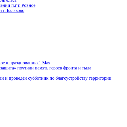
Энгельса
ний п.г.т. Ровное
 г. Балаково
ное к празднованию 1 Мая
ащита» почтили память героев фронта и тыла
н и проведён субботник по благоустройству территории.