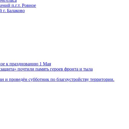
Энгельса
ний п.г.т. Ровное
 г. Балаково
ное к празднованию 1 Мая
ащита» почтили память героев фронта и тыла
н и проведён субботник по благоустройству территории.