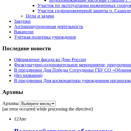
Водопонижающие насосные станции г. 
Участок по эксплуатации инженерных сооруже
Участок гидроинженерной защиты п. Сазанлей
Цели и задачи
Закупки
Антикоррупционная деятельность
Вакансии
Учётная политика учреждения
Последние новости
Оформление фасада ко Дню России
Физкультурно-оздоровительное мероприятие, приурочен
В преддверии Дня Победы Сотрудники ГБУ СО «Облинжз
(без названия)
В преддверии Дня космонавтики учреждением организова
Архивы
Архивы
[an error occurred while processing the directive]
12
Авг